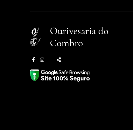
Facebook
Instagram
Partilhar:
|
page
page