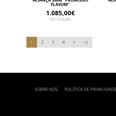
ALIANÇA 3MM "PROMISSIO
ALI
FLAVUM"
1.085,00€
IVA Incluído
1
2
3
4
>
>|
SOBRE NÓS
POLÍTICA DE PRIVACIDAD