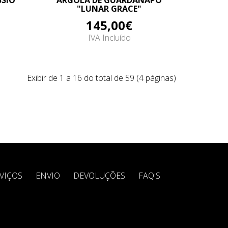
SSIO
ARGOLA DE GUARDANAPO
"LUNAR GRACE"
145,00€
IVA Incluído
Exibir de 1 a 16 do total de 59 (4 páginas)
VIÇOS
ENVIO
DEVOLUÇÕES
FAQ'S