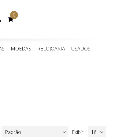
0
parar
Conta
de
cliente
AS
MOEDAS
RELOJOARIA
USADOS
Exibir: