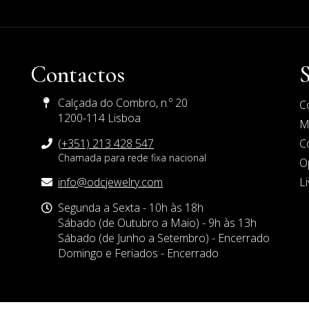
Contactos
S
Calçada do Combro, n.º 20
C
1200-114 Lisboa
M
(+351) 213 428 547
C
Chamada para rede fixa nacional
O
E-
info@odcjewelry.com
L
mail
Horário
Segunda a Sexta - 10h às 18h
de
Sábado (de Outubro a Maio) - 9h às 13h
Funcionamento
Sábado (de Junho a Setembro) - Encerrado
Domingo e Feriados - Encerrado