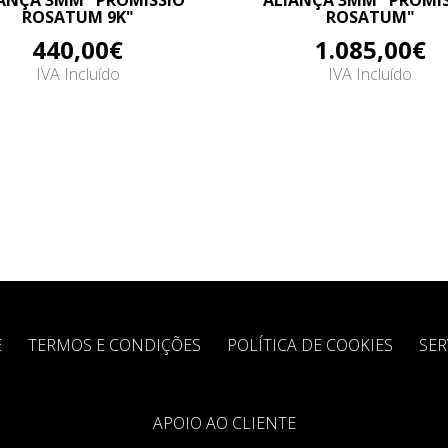
ANÇA 3MM "PROMISSIO
ALIANÇA 3MM "PROMI
ROSATUM 9K"
ROSATUM"
440,00€
1.085,00€
IVA Incluído
IVA Incluído
E
TERMOS E CONDIÇÕES
POLÍTICA DE COOKIES
SER
APOIO AO CLIENTE