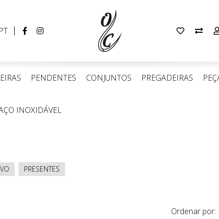
Idioma
Facebook
Instagram
Artigos
Com
PT
Português
page
page
Favoritos
(0)
EIRAS
PENDENTES
CONJUNTOS
PREGADEIRAS
PEÇ
AÇO INOXIDÁVEL
IVO
PRESENTES
Ordenar por: