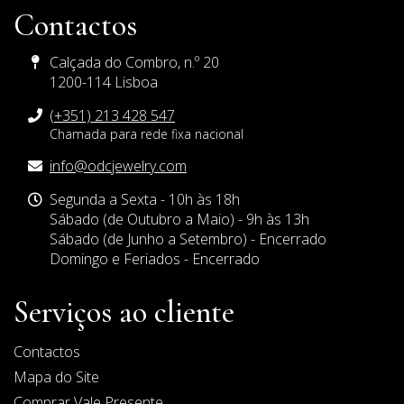
Contactos
Calçada do Combro, n.º 20
1200-114 Lisboa
(+351) 213 428 547
Chamada para rede fixa nacional
E-
info@odcjewelry.com
mail
Horário
Segunda a Sexta - 10h às 18h
de
Sábado (de Outubro a Maio) - 9h às 13h
Funcionamento
Sábado (de Junho a Setembro) - Encerrado
Domingo e Feriados - Encerrado
Serviços ao cliente
Contactos
Mapa do Site
Comprar Vale Presente