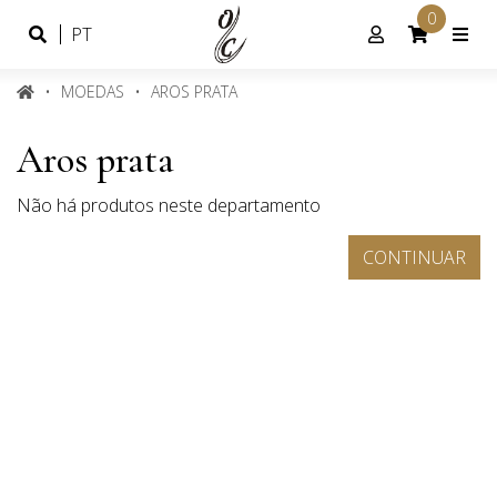
0
Idioma
Conta
PT
Português
de
cliente
MOEDAS
AROS PRATA
Aros prata
Não há produtos neste departamento
CONTINUAR