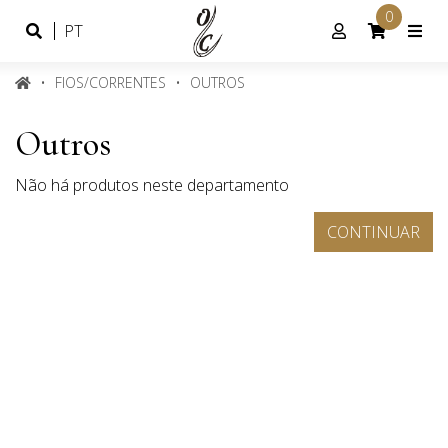
0
Idioma
Conta
PT
Português
de
cliente
FIOS/CORRENTES
OUTROS
Outros
Não há produtos neste departamento
CONTINUAR