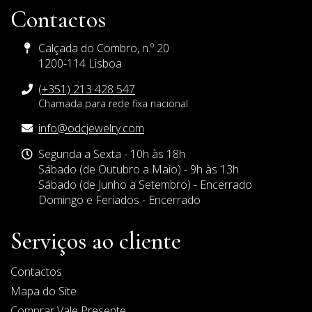
Contactos
Calçada do Combro, n.º 20
1200-114 Lisboa
(+351) 213 428 547
Chamada para rede fixa nacional
E-
info@odcjewelry.com
mail
Horário
Segunda a Sexta - 10h às 18h
de
Sábado (de Outubro a Maio) - 9h às 13h
Funcionamento
Sábado (de Junho a Setembro) - Encerrado
Domingo e Feriados - Encerrado
Serviços ao cliente
Contactos
Mapa do Site
Comprar Vale Presente