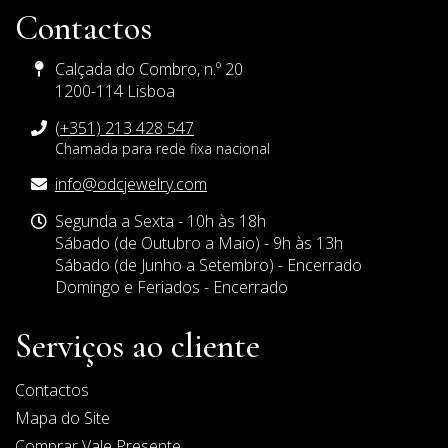
Contactos
Calçada do Combro, n.º 20
1200-114 Lisboa
(+351) 213 428 547
Chamada para rede fixa nacional
E-
info@odcjewelry.com
mail
Horário
Segunda a Sexta - 10h às 18h
de
Sábado (de Outubro a Maio) - 9h às 13h
Funcionamento
Sábado (de Junho a Setembro) - Encerrado
Domingo e Feriados - Encerrado
Serviços ao cliente
Contactos
Mapa do Site
Comprar Vale Presente