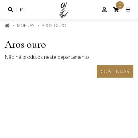
0
Idioma
Conta
PT
Português
de
cliente
MOEDAS
AROS OURO
Aros ouro
Não há produtos neste departamento
CONTINUAR