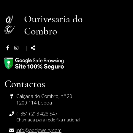
Facebook
Instagram
Partilhar:
|
page
page
Contactos
Calçada do Combro, n.º 20
1200-114 Lisboa
(+351) 213 428 547
Chamada para rede fixa nacional
E-
info@odcjewelry.com