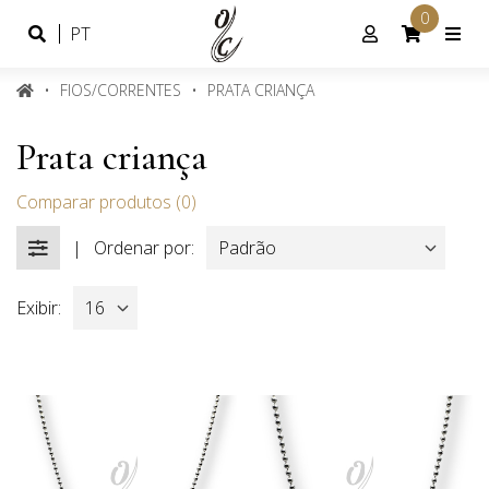
0
Idioma
Conta
PT
Português
de
cliente
FIOS/CORRENTES
PRATA CRIANÇA
Prata criança
Comparar produtos (0)
|
Ordenar por:
FILTROS
Exibir: