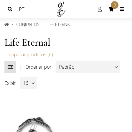
0
Idioma
Conta
PT
Português
de
cliente
CONJUNTOS
LIFE ETERNAL
Life Eternal
Comparar produtos (0)
|
Ordenar por:
FILTROS
Exibir: