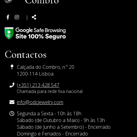
Facebook
Instagram
Partilhar:
|
page
page
Contactos
Calçada do Combro, n.º 20
1200-114 Lisboa
(+351) 213 428 547
Chamada para rede fixa nacional
E-
info@odcjewelry.com
mail
Horário
Segunda a Sexta - 10h às 18h
de
Sábado (de Outubro a Maio) - 9h às 13h
Funcionamento
Sábado (de Junho a Setembro) - Encerrado
Domingo e Feriados - Encerrado